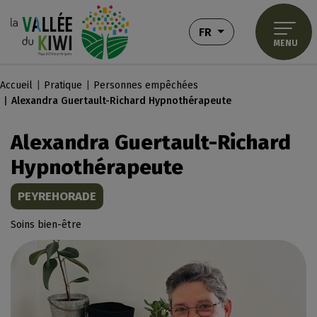
Aller au menu
Aller au contenu
Aller à la recherche
Panneau de gestion des cookies
- FRANÇAIS
FR
MENU
Accueil
Pratique
Personnes empêchées
Alexandra Guertault-Richard Hypnothérapeute
Alexandra Guertault-Richard
Hypnothérapeute
PEYREHORADE
Soins bien-être