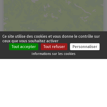
Ce site utilise des cookies et vous donne le contrôle sur
ceux que vous souhaitez activer
Tout accepter
Tout refuser
Personnaliser
Personnes
Carte
Billetterie
Brochures
Agenda
Météo
Informations sur les cookies
empêchées
interactive
BD Alti IGN 2021 |
MapLibre
|
© Teritorio
© OpenMapTiles
©