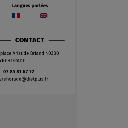
Langues parlées
CONTACT
place Aristide Briand
40300
YREHORADE
07 85 81 67 72
yrehorade
dietplus.fr