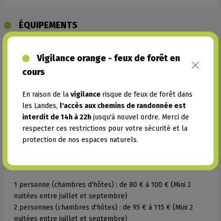
ÉQUIPEMENTS
Matériel de sport
Vigilance orange - feux de forêt en
Piscine partagée
cours
En raison de la
vigilance
risque de feux de forêt dans
SERVICES
les Landes,
l'accès aux chemins de randonnée est
interdit de 14h à 22h
jusqu'à nouvel ordre. Merci de
Table d'hôtes
respecter ces restrictions pour votre sécurité et la
protection de nos espaces naturels.
TARIFS
1 personne (chambres d'hôtes) : de
80 €
à
100 €
(Mini 2
nuitées entre juillet et septembre)
2 personnes (chambres d'hôtes) : de
95 €
à
115 €
(Mini 2
nuitées entre juillet et septembre)