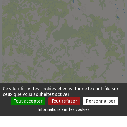
Ce site utilise des cookies et vous donne le contrôle sur
ceux que vous souhaitez activer
Tout accepter
Tout refuser
Personnaliser
Personnes
Carte
Billetterie
Brochures
Agenda
Météo
Informations sur les cookies
empêchées
interactive