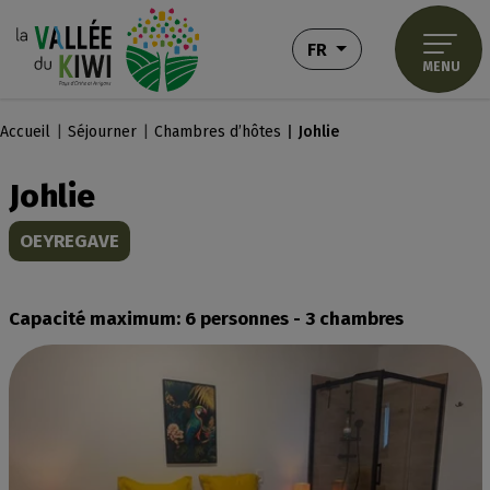
Aller au menu
Aller au contenu
Aller à la recherche
Panneau de gestion des cookies
- FRANÇAIS
FR
MENU
Accueil
Séjourner
Chambres d’hôtes
Johlie
Johlie
OEYREGAVE
Capacité maximum: 6 personnes - 3 chambres